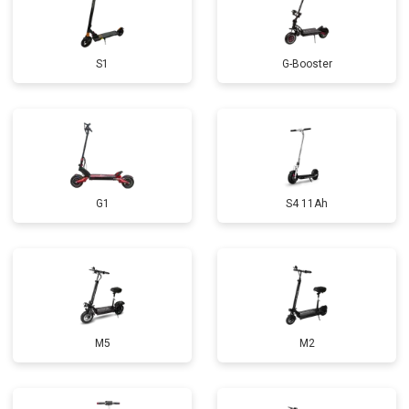
S1
G-Booster
G1
S4 11Ah
M5
M2