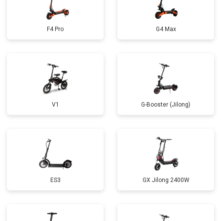
F4 Pro
G4 Max
V1
G-Booster (Jilong)
ES3
GX Jilong 2400W